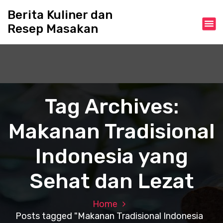
S
Berita Kuliner dan
k
Resep Masakan
i
p
t
o
c
o
n
Tag Archives:
t
e
Makanan Tradisional
n
t
Indonesia yang
Sehat dan Lezat
Home
Posts tagged "Makanan Tradisional Indonesia