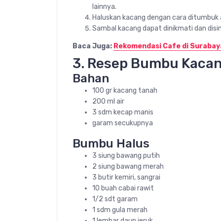
lainnya.
Haluskan kacang dengan cara ditumbuk at
Sambal kacang dapat dinikmati dan disi
Baca Juga:
Rekomendasi Cafe di Surabay
3. Resep Bumbu Kacan
Bahan
100 gr kacang tanah
200 ml air
3 sdm kecap manis
garam secukupnya
Bumbu Halus
3 siung bawang putih
2 siung bawang merah
3 butir kemiri, sangrai
10 buah cabai rawit
1/2 sdt garam
1 sdm gula merah
1 lembar daun jeruk