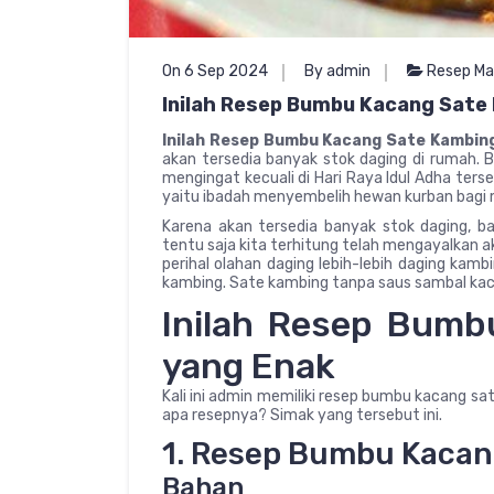
On 6 Sep 2024
By admin
Resep Ma
Inilah Resep Bumbu Kacang Sate
Inilah Resep Bumbu Kacang Sate Kambin
akan tersedia banyak stok daging di rumah. Ba
mengingat kecuali di Hari Raya Idul Adha ter
yaitu ibadah menyembelih hewan kurban bagi
Karena akan tersedia banyak stok daging, ba
tentu saja kita terhitung telah mengayalkan a
perihal olahan daging lebih-lebih daging kamb
kambing. Sate kambing tanpa saus sambal kac
Inilah Resep Bumb
yang Enak
Kali ini admin memiliki resep bumbu kacang s
apa resepnya? Simak yang tersebut ini.
1. Resep Bumbu Kaca
Bahan