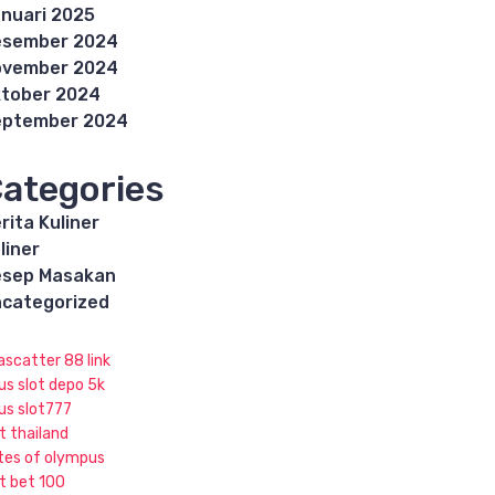
nuari 2025
esember 2024
ovember 2024
tober 2024
eptember 2024
ategories
rita Kuliner
liner
esep Masakan
categorized
ascatter 88 link
us slot depo 5k
tus slot777
t thailand
tes of olympus
ot bet 100