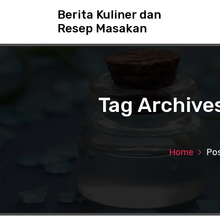
S
Berita Kuliner dan
k
Resep Masakan
i
p
t
o
c
o
n
Tag Archive
t
e
n
t
Home
Pos