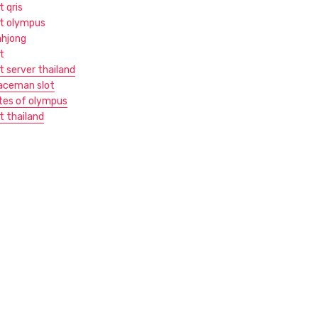
t qris
ot olympus
hjong
t
t server thailand
aceman slot
tes of olympus
t thailand