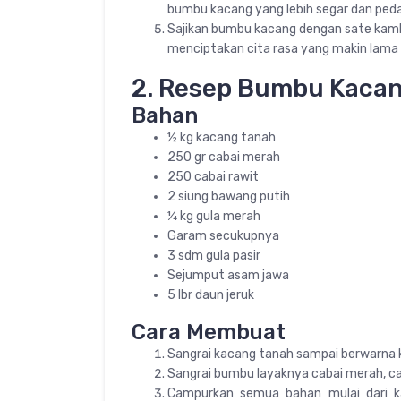
bumbu kacang yang lebih segar dan peda
Sajikan bumbu kacang dengan sate kambi
menciptakan cita rasa yang makin lama
2. Resep Bumbu Kaca
Bahan
½ kg kacang tanah
250 gr cabai merah
250 cabai rawit
2 siung bawang putih
¼ kg gula merah
Garam secukupnya
3 sdm gula pasir
Sejumput asam jawa
5 lbr daun jeruk
Cara Membuat
Sangrai kacang tanah sampai berwarna k
Sangrai bumbu layaknya cabai merah, ca
Campurkan semua bahan mulai dari k