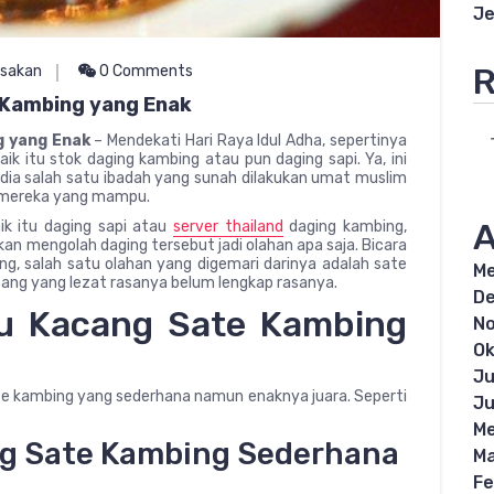
Je
R
sakan
0 Comments
 Kambing yang Enak
g yang Enak
– Mendekati Hari Raya Idul Adha, sepertinya
ik itu stok daging kambing atau pun daging sapi. Ya, ini
sedia salah satu ibadah yang sunah dilakukan umat muslim
 mereka yang mampu.
A
ik itu daging sapi atau
server thailand
daging kambing,
kan mengolah daging tersebut jadi olahan apa saja. Bicara
ing, salah satu olahan yang digemari darinya adalah sate
Me
ang yang lezat rasanya belum lengkap rasanya.
D
u Kacang Sate Kambing
N
Ok
Ju
ate kambing yang sederhana namun enaknya juara. Seperti
Ju
Me
ng Sate Kambing Sederhana
Ma
Fe