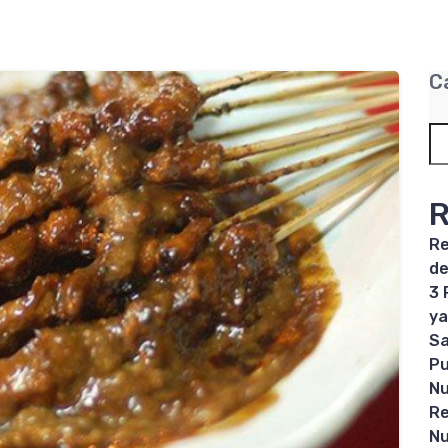
C
R
Re
de
3 
ya
Sa
Pu
Nu
Re
Nu