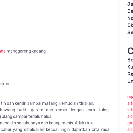
Ja
D
N
Ok
S
C
ana
menggoreng kacang
Be
Ku
R
Un
uskan
raj
ih dan kemiri sampai matang, kemudian tiriskan.
sit
bawang putih, garam dan kemiri dengan cara diuleg.
si
ulang sampai terlalu halus.
slo
mendidih secukupnya dan kecap manis. Aduk rata.
ga
cabai yang dihaluskan kecuali ingin dapatkan cita rasa
sl