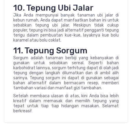
10. Tepung Ubi Jalar
Jika Anda mempunyai banyak tanaman ubi jalar di
kebun rumah, Anda dapat manfaatkan bahan ini untuk
sebabkan tepung ubi jalar. Meskipun tidak cukup
populer, tepung ini bisa jadi alternatif pengganti tepung
terigu dalam pembuatan kue-kue, layaknya kue bolu
karamel atau bolu coklat.
11. Tepung Sorgum
Sorgum adalah tanaman berbiji yang kebanyakan di
gunakan untuk sebabkan sereal. Seperti bahan
karbohidrat lainnya, sorgum terhitung dapat di olah jadi
tepung dengan langkah dilumatkan dan di ambil alih
sarinya. Tepung sorgum ini dapat di gunakan sebagai
bahan alternatif dalam bermacam resep, memberi
tambahan variasi dan manfaat gizi tambahan.
Setelah membaca ulasan di atas, kini Anda bisa lebih
kreatif dalam memasak dan memilih tepung yang
tepat untuk tiap tiap hidangan masakan. Selamat
berkreasi!