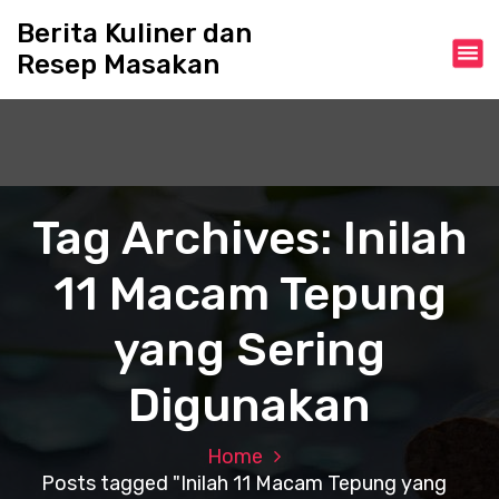
S
Berita Kuliner dan
k
Resep Masakan
i
p
t
o
c
o
n
Tag Archives: Inilah
t
e
11 Macam Tepung
n
t
yang Sering
Digunakan
Home
Posts tagged "Inilah 11 Macam Tepung yang