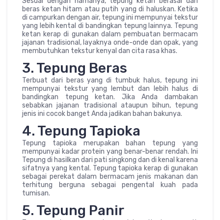
Sesuai dengan namanya, tepung ketan berasal dari
beras ketan hitam atau putih yang di haluskan. Ketika
di campurkan dengan air, tepung ini mempunyai tekstur
yang lebih kental di bandingkan tepung lainnya. Tepung
ketan kerap di gunakan dalam pembuatan bermacam
jajanan tradisional, layaknya onde-onde dan opak, yang
membutuhkan tekstur kenyal dan cita rasa khas.
3. Tepung Beras
Terbuat dari beras yang di tumbuk halus, tepung ini
mempunyai tekstur yang lembut dan lebih halus di
bandingkan tepung ketan. Jika Anda dambakan
sebabkan jajanan tradisional ataupun bihun, tepung
jenis ini cocok banget Anda jadikan bahan bakunya.
4. Tepung Tapioka
Tepung tapioka merupakan bahan tepung yang
mempunyai kadar protein yang benar-benar rendah. Ini
Tepung di hasilkan dari pati singkong dan di kenal karena
sifatnya yang kental. Tepung tapioka kerap di gunakan
sebagai perekat dalam bermacam jenis makanan dan
terhitung berguna sebagai pengental kuah pada
tumisan.
5. Tepung Panir