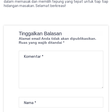
dalam memasak dan memilih tepung yang tepat untuk tiap tiap
hidangan masakan. Selamat berkreasi!
Tinggalkan Balasan
Alamat email Anda tidak akan dipublikasikan.
Ruas yang wajib ditandai
*
Komentar
*
Nama
*