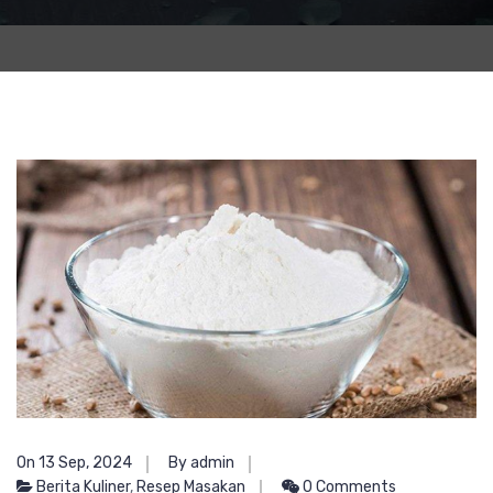
On 13 Sep, 2024
By admin
Berita Kuliner
,
Resep Masakan
0 Comments