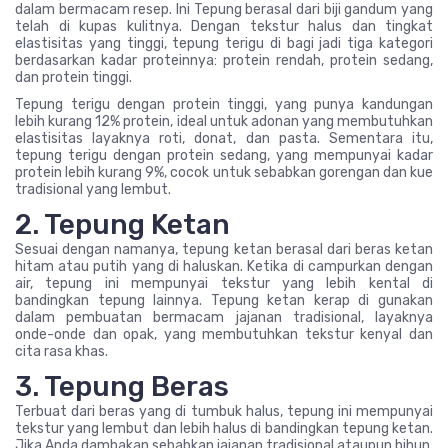
dalam bermacam resep. Ini Tepung berasal dari biji gandum yang
telah di kupas kulitnya. Dengan tekstur halus dan tingkat
elastisitas yang tinggi, tepung terigu di bagi jadi tiga kategori
berdasarkan kadar proteinnya: protein rendah, protein sedang,
dan protein tinggi.
Tepung terigu dengan protein tinggi, yang punya kandungan
lebih kurang 12% protein, ideal untuk adonan yang membutuhkan
elastisitas layaknya roti, donat, dan pasta. Sementara itu,
tepung terigu dengan protein sedang, yang mempunyai kadar
protein lebih kurang 9%, cocok untuk sebabkan gorengan dan kue
tradisional yang lembut.
2. Tepung Ketan
Sesuai dengan namanya, tepung ketan berasal dari beras ketan
hitam atau putih yang di haluskan. Ketika di campurkan dengan
air, tepung ini mempunyai tekstur yang lebih kental di
bandingkan tepung lainnya. Tepung ketan kerap di gunakan
dalam pembuatan bermacam jajanan tradisional, layaknya
onde-onde dan opak, yang membutuhkan tekstur kenyal dan
cita rasa khas.
3. Tepung Beras
Terbuat dari beras yang di tumbuk halus, tepung ini mempunyai
tekstur yang lembut dan lebih halus di bandingkan tepung ketan.
Jika Anda dambakan sebabkan jajanan tradisional ataupun bihun,