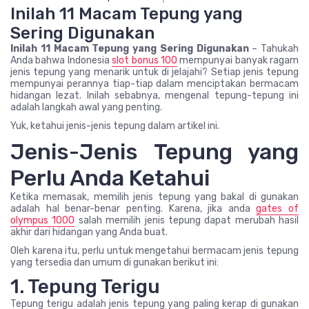
Inilah 11 Macam Tepung yang
Sering Digunakan
Inilah 11 Macam Tepung yang Sering Digunakan
– Tahukah
Anda bahwa Indonesia
slot bonus 100
mempunyai banyak ragam
jenis tepung yang menarik untuk di jelajahi? Setiap jenis tepung
mempunyai perannya tiap-tiap dalam menciptakan bermacam
hidangan lezat. Inilah sebabnya, mengenal tepung-tepung ini
adalah langkah awal yang penting.
Yuk, ketahui jenis-jenis tepung dalam artikel ini.
Jenis-Jenis Tepung yang
Perlu Anda Ketahui
Ketika memasak, memilih jenis tepung yang bakal di gunakan
adalah hal benar-benar penting. Karena, jika anda
gates of
olympus 1000
salah memilih jenis tepung dapat merubah hasil
akhir dari hidangan yang Anda buat.
Oleh karena itu, perlu untuk mengetahui bermacam jenis tepung
yang tersedia dan umum di gunakan berikut ini:
1. Tepung Terigu
Tepung terigu adalah jenis tepung yang paling kerap di gunakan