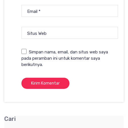
Email
*
Situs Web
Simpan nama, email, dan situs web saya
pada peramban ini untuk komentar saya
berikutnya.
Cari