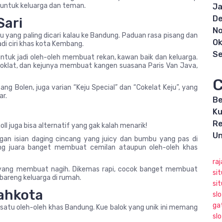
eh untuk keluarga dan teman.
Ja
D
Sari
N
atu yang paling dicari kalau ke Bandung. Paduan rasa pisang dan
Ok
di ciri khas kota Kembang.
S
untuk jadi oleh-oleh membuat rekan, kawan baik dan keluarga.
coklat, dan kejunya membuat kangen suasana Paris Van Java,
C
ang Bolen, juga varian “Keju Special” dan “Cokelat Keju”, yang
ar.
Be
Ku
R
ll juga bisa alternatif yang gak kalah menarik!
Un
ngan isian daging cincang yang juicy dan bumbu yang pas di
ang juara banget membuat cemilan ataupun oleh-oleh khas
raj
 yang membuat nagih. Dikemas rapi, cocok banget membuat
sit
bareng keluarga di rumah.
si
Mahkota
slo
ga
h satu oleh-oleh khas Bandung. Kue balok yang unik ini memang
sl