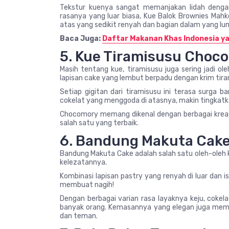
Tekstur kuenya sangat memanjakan lidah dengan
rasanya yang luar biasa, Kue Balok Brownies Mahk
atas yang sedikit renyah dan bagian dalam yang lum
Baca Juga:
Daftar Makanan Khas Indonesia ya
5. Kue Tiramisusu Choc
Masih tentang kue, tiramisusu juga sering jadi o
lapisan cake yang lembut berpadu dengan krim tira
Setiap gigitan dari tiramisusu ini terasa surga 
cokelat yang menggoda di atasnya, makin tingkatk
Chocomory memang dikenal dengan berbagai kreas
salah satu yang terbaik.
6. Bandung Makuta Cak
Bandung Makuta Cake adalah salah satu oleh-oleh
kelezatannya.
Kombinasi lapisan pastry yang renyah di luar dan 
membuat nagih!
Dengan berbagai varian rasa layaknya keju, cokel
banyak orang. Kemasannya yang elegan juga membu
dan teman.