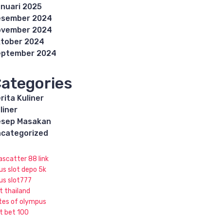
nuari 2025
esember 2024
ovember 2024
tober 2024
eptember 2024
ategories
rita Kuliner
liner
esep Masakan
categorized
ascatter 88 link
us slot depo 5k
tus slot777
t thailand
tes of olympus
ot bet 100