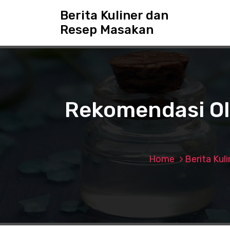
S
Berita Kuliner dan
k
Resep Masakan
i
p
t
o
c
o
n
Rekomendasi Ol
t
e
n
t
Home
Berita Kuli