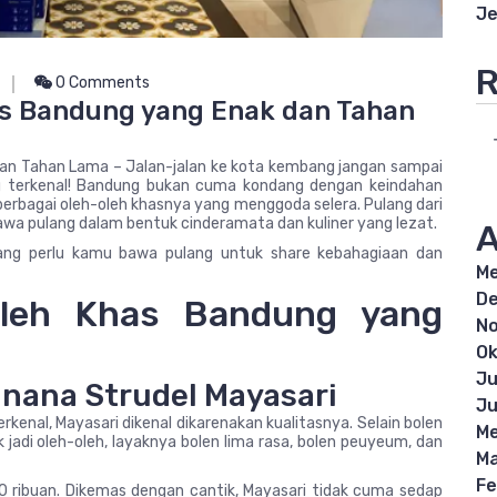
Je
R
0 Comments
s Bandung yang Enak dan Tahan
an Tahan Lama – Jalan-jalan ke kota kembang jangan sampai
g terkenal! Bandung bukan cuma kondang dengan keindahan
berbagai oleh-oleh khasnya yang menggoda selera. Pulang dari
wa pulang dalam bentuk cinderamata dan kuliner yang lezat.
A
yang perlu kamu bawa pulang untuk share kebahagiaan dan
Me
D
Oleh Khas Bandung yang
N
Ok
Ju
anana Strudel Mayasari
Ju
enal, Mayasari dikenal dikarenakan kualitasnya. Selain bolen
Me
jadi oleh-oleh, layaknya bolen lima rasa, bolen peuyeum, dan
Ma
Fe
70 ribuan. Dikemas dengan cantik, Mayasari tidak cuma sedap