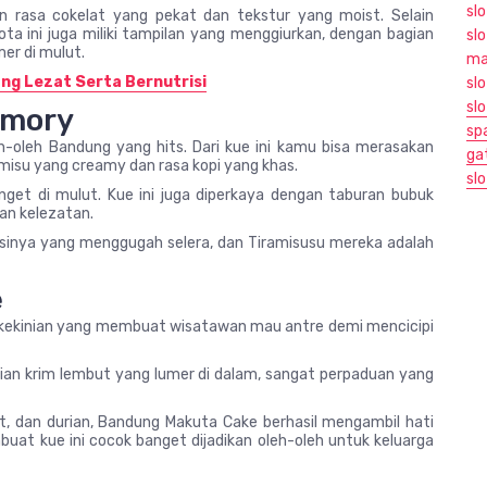
slo
 rasa cokelat yang pekat dan tekstur yang moist. Selain
ota ini juga miliki tampilan yang menggiurkan, dengan bagian
sl
er di mulut.
ma
ng Lezat Serta Bernutrisi
slo
slo
omory
sp
leh-oleh Bandung yang hits. Dari kue ini kamu bisa merasakan
ga
misu yang creamy dan rasa kopi yang khas.
slo
banget di mulut. Kue ini juga diperkaya dengan taburan bubuk
an kelezatan.
inya yang menggugah selera, dan Tiramisusu mereka adalah
e
 kekinian yang membuat wisatawan mau antre demi mencicipi
isian krim lembut yang lumer di dalam, sangat perpaduan yang
at, dan durian, Bandung Makuta Cake berhasil mengambil hati
at kue ini cocok banget dijadikan oleh-oleh untuk keluarga