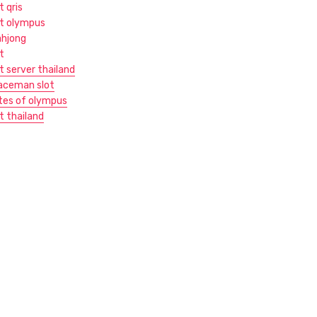
t qris
ot olympus
hjong
t
t server thailand
aceman slot
tes of olympus
t thailand