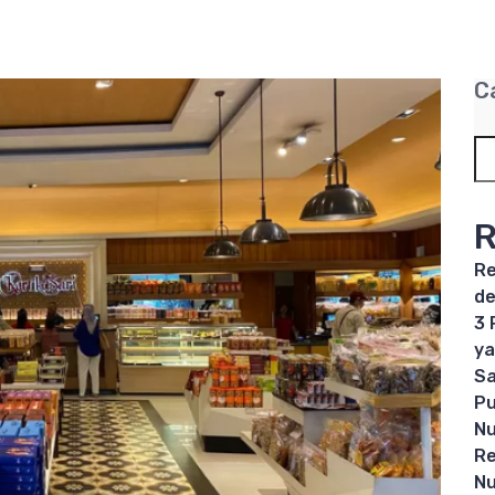
C
R
Re
de
3 
ya
Sa
Pu
Nu
Re
Nu