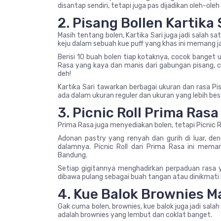
disantap sendiri, tetapi juga pas dijadikan oleh-ol
2. Pisang Bollen Kartika 
Masih tentang bolen, Kartika Sari juga jadi salah s
keju dalam sebuah kue puff yang khas ini memang ja
Berisi 10 buah bolen tiap kotaknya, cocok banget 
Rasa yang kaya dan manis dari gabungan pisang, 
deh!
Kartika Sari tawarkan berbagai ukuran dan rasa Pis
ada dalam ukuran reguler dan ukuran yang lebih bes
3. Picnic Roll Prima Rasa
Prima Rasa juga menyediakan bolen, tetapi Picnic Ro
Adonan pastry yang renyah dan gurih di luar, de
dalamnya. Picnic Roll dari Prima Rasa ini mem
Bandung.
Setiap gigitannya menghadirkan perpaduan rasa
dibawa pulang sebagai buah tangan atau dinikmati 
4. Kue Balok Brownies 
Gak cuma bolen, brownies, kue balok juga jadi sala
adalah brownies yang lembut dan coklat banget.