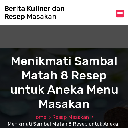
S
Berita Kuliner dan
k
Resep Masakan
i
p
t
o
c
o
n
Menikmati Sambal
t
e
Matah 8 Resep
n
t
untuk Aneka Menu
Masakan
Home
Resep Masakan
Menikmati Sambal Matah 8 Resep untuk Aneka