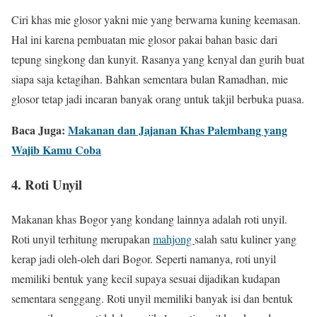
Ciri khas mie glosor yakni mie yang berwarna kuning keemasan.
Hal ini karena pembuatan mie glosor pakai bahan basic dari
tepung singkong dan kunyit. Rasanya yang kenyal dan gurih buat
siapa saja ketagihan. Bahkan sementara bulan Ramadhan, mie
glosor tetap jadi incaran banyak orang untuk takjil berbuka puasa.
Baca Juga:
Makanan dan Jajanan Khas Palembang yang
Wajib Kamu Coba
4. Roti Unyil
Makanan khas Bogor yang kondang lainnya adalah roti unyil.
Roti unyil terhitung merupakan
mahjong
salah satu kuliner yang
kerap jadi oleh-oleh dari Bogor. Seperti namanya, roti unyil
memiliki bentuk yang kecil supaya sesuai dijadikan kudapan
sementara senggang. Roti unyil memiliki banyak isi dan bentuk