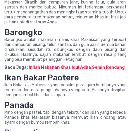
Makassar. Diracik dari campuran jahe, kuning telur, gula aren,
santan dan merica bubuk. Minuman ini terlampau berkhasiat
untuk menghangatkan dan meningkatkan stamina tubuh. Untuk
para pemburu tren makanan sehat, minuman khas ini bisa jadi
pilihan unik di restoran Anda.
Barongko
Barongko adalah makanan manis khas Makassar yang terbuat
dari campuran pisang, telur, santan, dan gula pasir. Semua bahan
dihaluskan, sesudah itu dibungkus dengan daun pisang dan
dikukus. Hasilnya, sajian makanan lembut dengan rasa pisang
yang bisa membuat pelanggan ketagihan.
Baca Juga:
Inilah Makanan Khas Idul Adha Selain Rendang
Ikan Bakar Paotere
Ikan Bakar ala Makassar yang populer gara-gara bumbunya yang
meresap dan cara pengolahannya yang unik. Biasanya disajikan
dengan sambal khas dan lalapan.
Panada
Mirip dengan pastel, tapi dengan tekstur dan isian yang berbeda.
Panada khas Makassar biasanya memuat ikan cincang atau
ayam dengan bumbu rempah khas.