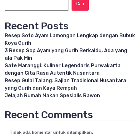
Cari
Recent Posts
Resep Soto Ayam Lamongan Lengkap dengan Bubuk
Koya Gurih
3 Resep Sop Ayam yang Gurih Berkaldu, Ada yang
ala Pak Min
Sate Maranggi: Kuliner Legendaris Purwakarta
dengan Cita Rasa Autentik Nusantara
Resep Gulai Talang: Sajian Tradisional Nusantara
yang Gurih dan Kaya Rempah
Jelajah Rumah Makan Spesialis Rawon
Recent Comments
Tidak ada komentar untuk ditampilkan.