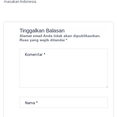
masakan Indonesia.
Tinggalkan Balasan
Alamat email Anda tidak akan dipublikasikan.
Ruas yang wajib ditandai
*
Komentar
*
Nama
*