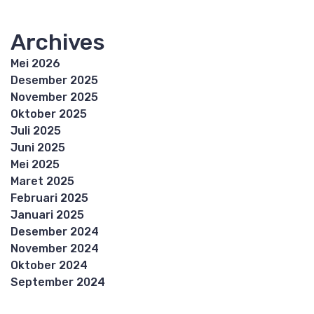
Archives
Mei 2026
Desember 2025
November 2025
Oktober 2025
Juli 2025
Juni 2025
Mei 2025
Maret 2025
Februari 2025
Januari 2025
Desember 2024
November 2024
Oktober 2024
September 2024