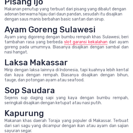
Pisang Ijo
Makanan penutup yang terbuat dari pisang yang dibalut dengan
adonan berwarna hijau dari daun pandan, sesudah itu disajikan
dengan saus manis berbahan basic santan dan sirup.
Ayam Goreng Sulawesi
Ayam yang digoreng dengan bumbu rempah khas Sulawesi, beri
tambahan rasa yang berbeda
slot garansi kekalahan
dari ayam
goreng pada umumnya. Biasanya disajikan dengan sambal dan
nasi hangat.
Laksa Makassar
Mirip dengan laksa lainnya di Indonesia, tapi kuahnya lebih kental
dan kaya dengan rempah. Biasanya disajikan dengan bihun,
tauge, dan potongan ayam atau seafood.
Sop Saudara
Sejenis sup daging sapi yang kaya dengan bumbu rempah,
seringkali disajikan dengan ketupat atau nasi putih.
Kapurung
Makanan khas daerah Toraja yang populer di Makassar. Terbuat
dari sari sagu yang dicampur dengan ikan atau ayam dan sajian
sayuran segar.