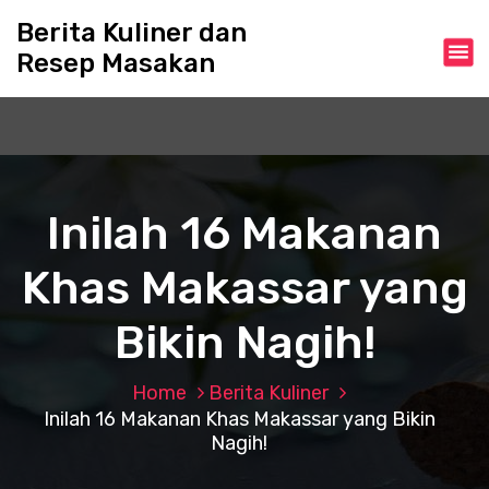
S
Berita Kuliner dan
k
Resep Masakan
i
p
t
o
c
o
n
Inilah 16 Makanan
t
e
Khas Makassar yang
n
t
Bikin Nagih!
Home
Berita Kuliner
Inilah 16 Makanan Khas Makassar yang Bikin
Nagih!