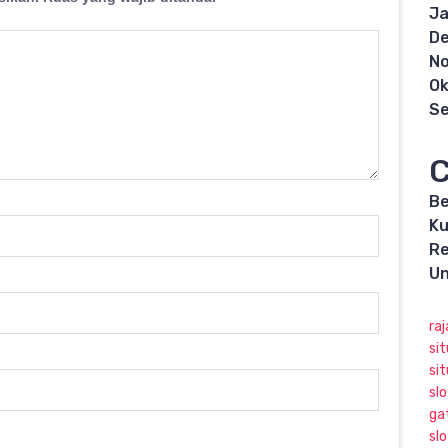
Ja
D
N
Ok
S
C
Be
Ku
R
Un
raj
sit
si
slo
ga
sl