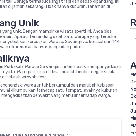
n letak Waruga termasuk sangat rapi dan sedap dipandang. Ini
Je
uran di jaman sekarang. Tidak hanya kuburan, tanaman di
R
yang Unik
 yang unik. Dengan mampir ke wisata sperti ini, Anda bisa
ea lain. Apalagi terkandung salah satu Waruga yang terbuka
 menyebabkan kerusakan Waruga. Sayangnya, berasal dari 144
muwan dikarenakan banyak yang udah pudar.
aliknya
A
an Purbakala Waruga Sawangan ini termasuk mempunyai kisah
nyata, Waruga tertua di desa ini udah berdiri megah sejak
Me
di seluruh wilayah desa.
D
 menghendaki warga untuk berkumpul dan merubah kebiasan
N
mulai dikumpulkan terhadap satu tempat, layaknya kuburan
ak mengakibatkan penyakit yang menular terhadap warga.
Ok
Ju
Ju
Me
Ma
Fe
sikan.
Ruas yang wajib ditandai
*