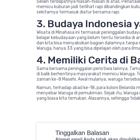
Selain terdapatnya hiasan-hiasan di atas. Penataa
memicu kuburan jadi terlihat rapi dibandingkan kub
sekitarnya termasuk diatur bersama rapi.
3. Budaya Indonesia 
Wisata di Minahasa ini termasuk peninggalan budaya
belajar kebudayaan yang belum tentu tersedia di ar
dan kita bisa menyaksikan bagian dalamnya tanpa
Waruga, hanya 33 yang bisa dipelajari oleh para il
4. Memiliki Cerita di B
Sama bersama peninggalan peristiwa lainnya, Tam
di balik berhentinya masyarakat memicu Waruga. Ter
zaman ke-8 Masehi. Awal mulanya, waruga tersebar 
Namun, terhadap abad ke-18, para koloni Belanda
menyebar Waruga di pemukiman. Sejak itu, Waruga 
yang biasa kita temukan. Alasannya, sehingga tid
Tinggalkan Balasan
Alamat email Anda tidak akan dipublika