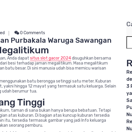
C
zed
0 Comments
aman Purbakala Waruga Sawangan
Megalitikum
gan, Anda dapat
situs slot gacor 2024
disuguhkan bersama
R
al dari besi terhadap jaman megalitikum. Masa megalitikum
batu besar. Di sini manusia udah bisa memicu warisan
Re
de
, menggunakan batu berongga setinggi satu meter. Kuburan
3 
 yakni hingga 12 mayat yang termasuk satu keluarga. Selain
g udah berumur tua.
ya
yang Tinggi
Sa
Pu
ikum, taman di sana bukan hanya berupa bebatuan. Tetapi
Nu
gian atas kuburan. Di bagian atas kuncup kuburan tersedia
 itu, tersedia termasuk gambar yang jadi Info keluarga
Re
dakan seorang pemburu.
Nu