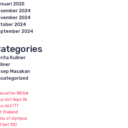
nuari 2025
esember 2024
ovember 2024
tober 2024
eptember 2024
ategories
rita Kuliner
liner
esep Masakan
categorized
ascatter 88 link
us slot depo 5k
tus slot777
t thailand
tes of olympus
ot bet 100