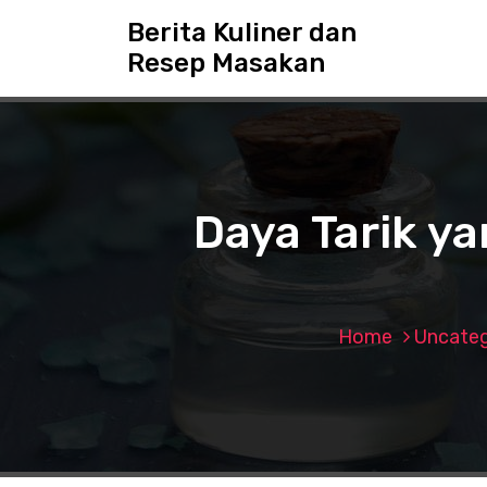
S
Berita Kuliner dan
k
Resep Masakan
i
p
t
o
c
o
n
Daya Tarik y
t
e
n
t
Home
Uncateg