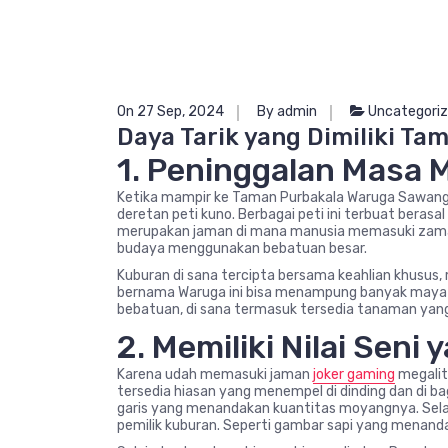
On 27 Sep, 2024
By admin
Uncategori
Daya Tarik yang Dimiliki T
1. Peninggalan Masa 
Ketika mampir ke Taman Purbakala Waruga Sawan
deretan peti kuno. Berbagai peti ini terbuat beras
merupakan jaman di mana manusia memasuki zaman 
budaya menggunakan bebatuan besar.
Kuburan di sana tercipta bersama keahlian khusus
bernama Waruga ini bisa menampung banyak mayat,
bebatuan, di sana termasuk tersedia tanaman yan
2. Memiliki Nilai Seni 
Karena udah memasuki jaman
joker gaming
megalit
tersedia hiasan yang menempel di dinding dan di ba
garis yang menandakan kuantitas moyangnya. Selain
pemilik kuburan. Seperti gambar sapi yang menan