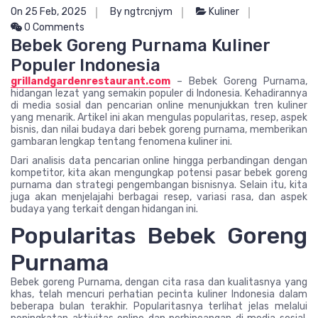
On 25 Feb, 2025
By ngtrcnjym
Kuliner
0 Comments
Bebek Goreng Purnama Kuliner
Populer Indonesia
grillandgardenrestaurant.com
– Bebek Goreng Purnama,
hidangan lezat yang semakin populer di Indonesia. Kehadirannya
di media sosial dan pencarian online menunjukkan tren kuliner
yang menarik. Artikel ini akan mengulas popularitas, resep, aspek
bisnis, dan nilai budaya dari bebek goreng purnama, memberikan
gambaran lengkap tentang fenomena kuliner ini.
Dari analisis data pencarian online hingga perbandingan dengan
kompetitor, kita akan mengungkap potensi pasar bebek goreng
purnama dan strategi pengembangan bisnisnya. Selain itu, kita
juga akan menjelajahi berbagai resep, variasi rasa, dan aspek
budaya yang terkait dengan hidangan ini.
Popularitas Bebek Goreng
Purnama
Bebek goreng Purnama, dengan cita rasa dan kualitasnya yang
khas, telah mencuri perhatian pecinta kuliner Indonesia dalam
beberapa bulan terakhir. Popularitasnya terlihat jelas melalui