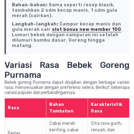
Bahan-bahan:
Sama seperti resep klasik,
tambahkan 2 sdm kecap manis, 1 sdm gula
merah (cairkan).
Langkah-langkah:
Campur kecap manis dan
gula merah cair
slot bonus new member 100
.
Lumuri bebek dengan campuran ini setelah
dilumuri bumbu dasar. Goreng hingga
matang.
Variasi Rasa Bebek Goreng
Purnama
Bebek goreng Purnama dapat disajikan dengan berbagai variasi
rasa, menyesuaikan dengan preferensi selera. Berikut beberapa
variasi populer dan perbandingannya.
Bahan
Karakteristik
Rasa
Tambahan
Rasa
Cabai merah
Cita rasa gurih,
keriting, cabai
renyah, dan
Pedas