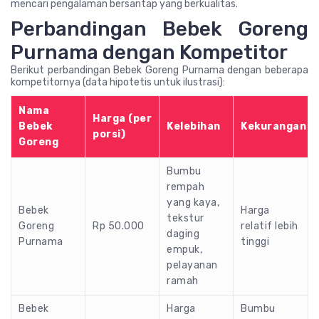
mencari pengalaman bersantap yang berkualitas.
Perbandingan Bebek Goreng
Purnama dengan Kompetitor
Berikut perbandingan Bebek Goreng Purnama dengan beberapa
kompetitornya (data hipotetis untuk ilustrasi):
Nama
Harga (per
Bebek
Kelebihan
Kekurangan
porsi)
Goreng
Bumbu
rempah
yang kaya,
Bebek
Harga
tekstur
Goreng
Rp 50.000
relatif lebih
daging
Purnama
tinggi
empuk,
pelayanan
ramah
Bebek
Harga
Bumbu