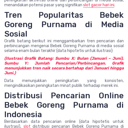
peningkatan aktivitas online dan perbincangan di media sosial,
menandakan potensi pasar yang signifikan
slot gacor hari ini
.
Tren Popularitas Bebek
Goreng Purnama di Media
Sosial
Grafik batang berikut ini menggambarkan tren pencarian dan
perbincangan mengenai Bebek Goreng Purnama di media sosial
selama enam bulan terakhir (data hipotetis untuk ilustrasi):
(Ilustrasi Grafik Batang: Sumbu X: Bulan (Januari – Juni),
Sumbu Y: Jumlah Pencarian/Perbincangan. Grafik
menunjukkan tren naik secara bertahap dari Januari hingga
Juni.)
Data menunjukkan peningkatan yang konsisten,
mengindikasikan peningkatan minat publik terhadap merek ini.
Distribusi Pencarian Online
Bebek Goreng Purnama di
Indonesia
Berdasarkan data pencarian online (data hipotetis untuk
ilustrasi),
slot
distribusi pencarian Bebek Goreng Purnama di