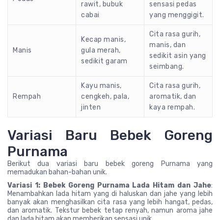
rawit, bubuk
sensasi pedas
cabai
yang menggigit.
Cita rasa gurih,
Kecap manis,
manis, dan
Manis
gula merah,
sedikit asin yang
sedikit garam
seimbang.
Kayu manis,
Cita rasa gurih,
Rempah
cengkeh, pala,
aromatik, dan
jinten
kaya rempah.
Variasi Baru Bebek Goreng
Purnama
Berikut dua variasi baru bebek goreng Purnama yang
memadukan bahan-bahan unik.
Variasi 1: Bebek Goreng Purnama Lada Hitam dan Jahe
:
Menambahkan lada hitam yang di haluskan dan jahe yang lebih
banyak akan menghasilkan cita rasa yang lebih hangat, pedas,
dan aromatik. Tekstur bebek tetap renyah, namun aroma jahe
dan lada hitam akan memberikan sensasi unik.