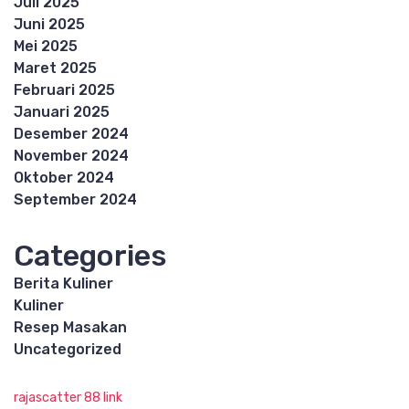
Juli 2025
Juni 2025
Mei 2025
Maret 2025
Februari 2025
Januari 2025
Desember 2024
November 2024
Oktober 2024
September 2024
Categories
Berita Kuliner
Kuliner
Resep Masakan
Uncategorized
rajascatter 88 link