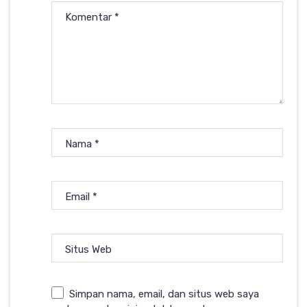
Komentar
*
Nama
*
Email
*
Situs Web
Simpan nama, email, dan situs web saya