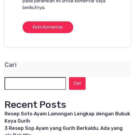
pada peramban ini untuk komentar saya
berikutnya.
Cari
Cari
Recent Posts
Resep Soto Ayam Lamongan Lengkap dengan Bubuk
Koya Gurih
3 Resep Sop Ayam yang Gurih Berkaldu, Ada yang