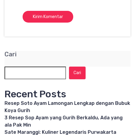
Cari
Cari
Recent Posts
Resep Soto Ayam Lamongan Lengkap dengan Bubuk
Koya Gurih
3 Resep Sop Ayam yang Gurih Berkaldu, Ada yang
ala Pak Min
Sate Maranggi: Kuliner Legendaris Purwakarta