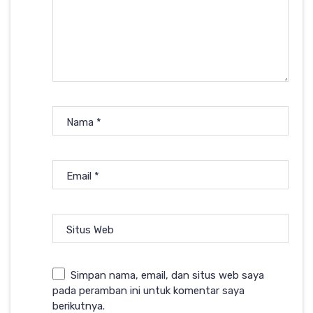
Nama
*
Email
*
Situs Web
Simpan nama, email, dan situs web saya
pada peramban ini untuk komentar saya
berikutnya.