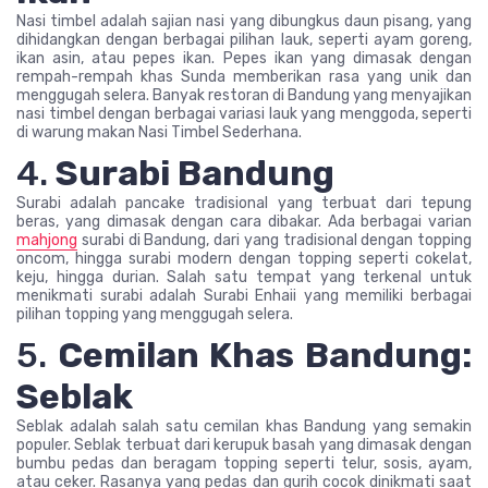
Nasi timbel adalah sajian nasi yang dibungkus daun pisang, yang
dihidangkan dengan berbagai pilihan lauk, seperti ayam goreng,
ikan asin, atau pepes ikan. Pepes ikan yang dimasak dengan
rempah-rempah khas Sunda memberikan rasa yang unik dan
menggugah selera. Banyak restoran di Bandung yang menyajikan
nasi timbel dengan berbagai variasi lauk yang menggoda, seperti
di warung makan Nasi Timbel Sederhana.
4.
Surabi Bandung
Surabi adalah pancake tradisional yang terbuat dari tepung
beras, yang dimasak dengan cara dibakar. Ada berbagai varian
mahjong
surabi di Bandung, dari yang tradisional dengan topping
oncom, hingga surabi modern dengan topping seperti cokelat,
keju, hingga durian. Salah satu tempat yang terkenal untuk
menikmati surabi adalah Surabi Enhaii yang memiliki berbagai
pilihan topping yang menggugah selera.
5.
Cemilan Khas Bandung:
Seblak
Seblak adalah salah satu cemilan khas Bandung yang semakin
populer. Seblak terbuat dari kerupuk basah yang dimasak dengan
bumbu pedas dan beragam topping seperti telur, sosis, ayam,
atau ceker. Rasanya yang pedas dan gurih cocok dinikmati saat