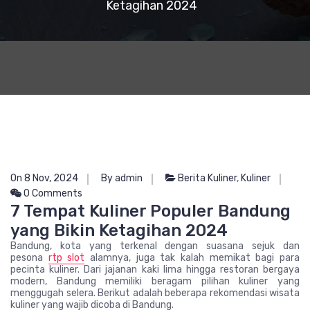
Ketagihan 2024
On 8 Nov, 2024
By admin
Berita Kuliner
,
Kuliner
0 Comments
7 Tempat Kuliner Populer Bandung
yang Bikin Ketagihan 2024
Bandung, kota yang terkenal dengan suasana sejuk dan
pesona
rtp slot
alamnya, juga tak kalah memikat bagi para
pecinta kuliner. Dari jajanan kaki lima hingga restoran bergaya
modern, Bandung memiliki beragam pilihan kuliner yang
menggugah selera. Berikut adalah beberapa rekomendasi wisata
kuliner yang wajib dicoba di Bandung.