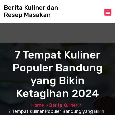
S
Berita Kuliner dan
k
Resep Masakan
i
p
t
o
c
o
n
7 Tempat Kuliner
t
e
Populer Bandung
n
t
yang Bikin
Ketagihan 2024
Home
Berita Kuliner
7 Tempat Kuliner Populer Bandung yang Bikin