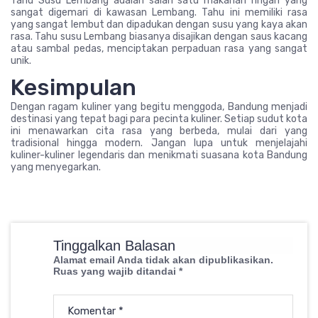
Tahu Susu Lembang adalah salah satu makanan ringan yang
sangat digemari di kawasan Lembang. Tahu ini memiliki rasa
yang sangat lembut dan dipadukan dengan susu yang kaya akan
rasa. Tahu susu Lembang biasanya disajikan dengan saus kacang
atau sambal pedas, menciptakan perpaduan rasa yang sangat
unik.
Kesimpulan
Dengan ragam kuliner yang begitu menggoda, Bandung menjadi
destinasi yang tepat bagi para pecinta kuliner. Setiap sudut kota
ini menawarkan cita rasa yang berbeda, mulai dari yang
tradisional hingga modern. Jangan lupa untuk menjelajahi
kuliner-kuliner legendaris dan menikmati suasana kota Bandung
yang menyegarkan.
Tinggalkan Balasan
Alamat email Anda tidak akan dipublikasikan.
Ruas yang wajib ditandai
*
Komentar
*